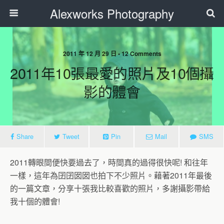
Alexworks Photography
2011 年 12 月 29 日 • 12 Comments
2011年10張最愛的照片及10個攝
影的體會
Share
Tweet
Pin
Mail
SMS
2011轉眼間便快要過去了，時間真的過得很快呢! 和往年
一樣，這年為囝囝囡囡也拍下不少照片。藉著2011年最後
的一篇文章，分享十張我比較喜歡的照片，多謝攝影帶給
我十個的體會!