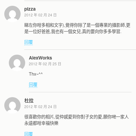
pizza
2012 年 02 月 24 日
睇左你咁多相和文字),覺得你除了是一個專業的攝影師,更
是一位好爸爸,我也有一個女兒,真的要向你多多學習.
回覆
AlexWorks
2012 年 02 月 25 日
Thx~^^
回覆
杜拉
2012 年 02 月 24 日
很喜歡你的相片,從仲感愛到你對子女的愛,願你哋一家人
永遠都咁幸福快樂
回覆